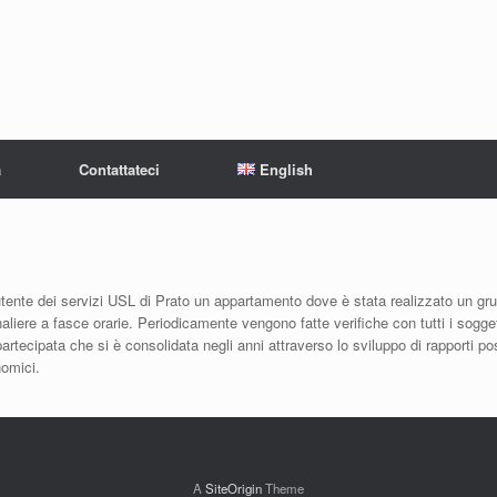
à
Contattateci
English
 utente dei servizi USL di Prato un appartamento dove è stata realizzato un gr
liere a fasce orarie. Periodicamente vengono fatte verifiche con tutti i sogget
rtecipata che si è consolidata negli anni attraverso lo sviluppo di rapporti posit
omici.
A
SiteOrigin
Theme