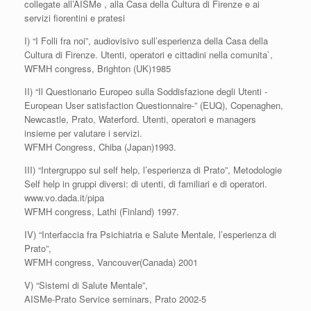
collegate all’AISMe , alla Casa della Cultura di Firenze e ai
servizi fiorentini e pratesi
I) “I Folli fra noi”, audiovisivo sull’esperienza della Casa della
Cultura di Firenze. Utenti, operatori e cittadini nella comunita`,
WFMH congress, Brighton (UK)1985
II) “Il Questionario Europeo sulla Soddisfazione degli Utenti -
European User satisfaction Questionnaire-” (EUQ), Copenaghen,
Newcastle, Prato, Waterford. Utenti, operatori e managers
insieme per valutare i servizi.
WFMH Congress, Chiba (Japan)1993.
III) “Intergruppo sul self help, l’esperienza di Prato”, Metodologie
Self help in gruppi diversi: di utenti, di familiari e di operatori.
www.vo.dada.it/pipa
WFMH congress, Lathi (Finland) 1997.
IV) “Interfaccia fra Psichiatria e Salute Mentale, l’esperienza di
Prato”,
WFMH congress, Vancouver(Canada) 2001
V) “Sistemi di Salute Mentale”,
AISMe-Prato Service seminars, Prato 2002-5