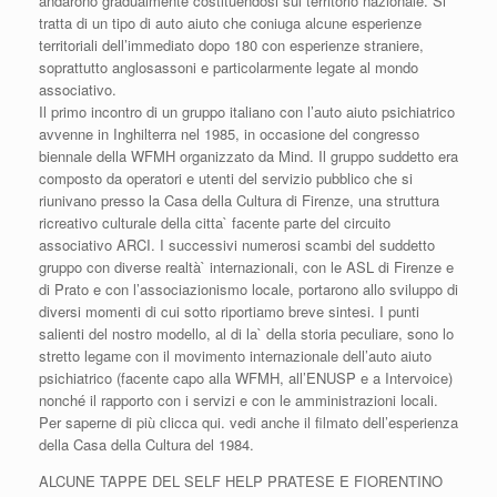
andarono gradualmente costituendosi sul territorio nazionale. Si
tratta di un tipo di auto aiuto che coniuga alcune esperienze
territoriali dell’immediato dopo 180 con esperienze straniere,
soprattutto anglosassoni e particolarmente legate al mondo
associativo.
Il primo incontro di un gruppo italiano con l’auto aiuto psichiatrico
avvenne in Inghilterra nel 1985, in occasione del congresso
biennale della WFMH organizzato da Mind. Il gruppo suddetto era
composto da operatori e utenti del servizio pubblico che si
riunivano presso la Casa della Cultura di Firenze, una struttura
ricreativo culturale della citta` facente parte del circuito
associativo ARCI. I successivi numerosi scambi del suddetto
gruppo con diverse realtà` internazionali, con le ASL di Firenze e
di Prato e con l’associazionismo locale, portarono allo sviluppo di
diversi momenti di cui sotto riportiamo breve sintesi. I punti
salienti del nostro modello, al di la` della storia peculiare, sono lo
stretto legame con il movimento internazionale dell’auto aiuto
psichiatrico (facente capo alla WFMH, all’ENUSP e a Intervoice)
nonché il rapporto con i servizi e con le amministrazioni locali.
Per saperne di più clicca qui. vedi anche il filmato dell’esperienza
della Casa della Cultura del 1984.
ALCUNE TAPPE DEL SELF HELP PRATESE E FIORENTINO